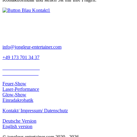
Nils Müller
Artist & Entertainer
info@jongleur-entertainer.com
+49 173 701 34 37
Schulhausstraße 33
79199 Kirchzarten
Feuer-Show
Laser-Performance
Glow-Show
Einradakrobatik
Kontakt/ Impressum/ Datenschutz
Deutsche Version
English version
© jongleur-entertainer.com 2020 - 2026