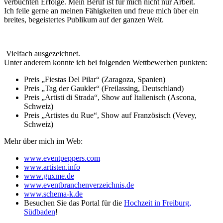
verbuchten Erfolge. Mein Beruf ist für mich nicht nur Arbeit.
Ich feile gerne an meinen Fähigkeiten und freue mich über ein
breites, begeistertes Publikum auf der ganzen Welt.
Vielfach ausgezeichnet.
Unter anderem konnte ich bei folgenden Wettbewerben punkten:
Preis „Fiestas Del Pilar“ (Zaragoza, Spanien)
Preis „Tag der Gaukler“ (Freilassing, Deutschland)
Preis „Artisti di Strada“, Show auf Italienisch (Ascona,
Schweiz)
Preis „Artistes du Rue“, Show auf Französisch (Vevey,
Schweiz)
Mehr über mich im Web:
www.eventpeppers.com
www.artisten.info
www.guxme.de
www.eventbranchenverzeichnis.de
www.schema-k.de
Besuchen Sie das Portal für die
Hochzeit in Freiburg,
Südbaden
!