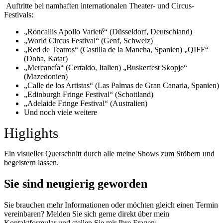
Auftritte bei namhaften internationalen Theater- und Circus-
Festivals:
„Roncallis Apollo Varieté“ (Düsseldorf, Deutschland)
„World Circus Festival“ (Genf, Schweiz)
„Red de Teatros“ (Castilla de la Mancha, Spanien) „QIFF“
(Doha, Katar)
„Mercancía“ (Certaldo, Italien) „Buskerfest Skopje“
(Mazedonien)
„Calle de los Artistas“ (Las Palmas de Gran Canaria, Spanien)
„Edinburgh Fringe Festival“ (Schottland)
„Adelaide Fringe Festival“ (Australien)
Und noch viele weitere
Higlights
Ein visueller Querschnitt durch alle meine Shows zum Stöbern und
begeistern lassen.
Sie sind neugierig geworden
Sie brauchen mehr Informationen oder möchten gleich einen Termin
vereinbaren? Melden Sie sich gerne direkt über mein
Kontaktformular und stellen Sie mir Ihre Fragen: