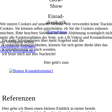
Show
Einrad-
akrobatik
Wir nutzen Cookies auf unserer Website. Wir verwenden keine Tracki
Cookies. Sie können selbst entscheiden, ob Sie die Cookies zulassen
möchten. Bitte beachten Sie, dass bei einer Ablehnung womöglich nich
mehr alle Funktionalitäten der Seite, wie z.B.Videos und Kontaktformu
Für mehr Informationen über mein Angebot und die
zur Verfügung stehen.
Kombinationsmöglichkeiten, können Sie sich gerne direkt über das
Akzeptieren
Ablehnen
Kontaktformular an mich wenden.
Weitere Informationen
Ich freue mich auf Ihre Nachricht!
Hier geht's zum
Referenzen
Hier gebe ich Ihnen einen kleinen Einblick in meine bereits